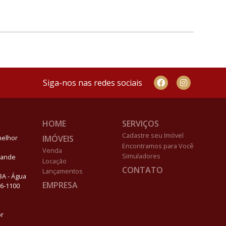
Siga-nos nas redes sociais
HOME
SERVIÇOS
Cadastre seu Imóvel
IMÓVEIS
melhor
Encontramos para Você
Venda
Simuladores
Grande
Locação
CONTATO
Lançamentos
03A - Água
EMPRESA
96-1100
br