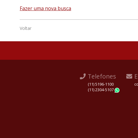
Fazer uma nova busca
Voltar
Telefones
E
(11) 5196-1100
c
(11) 2304-5107
Whats