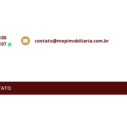
100
contato@mepimobiliaria.com.br
107
WhatsApp
TATO