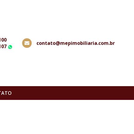
100
contato@mepimobiliaria.com.br
107
WhatsApp
TATO