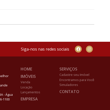
Siga-nos nas redes sociais
HOME
SERVIÇOS
Cadastre seu Imóvel
IMÓVEIS
melhor
Encontramos para Você
Venda
Simuladores
Grande
Locação
CONTATO
Lançamentos
03A - Água
EMPRESA
96-1100