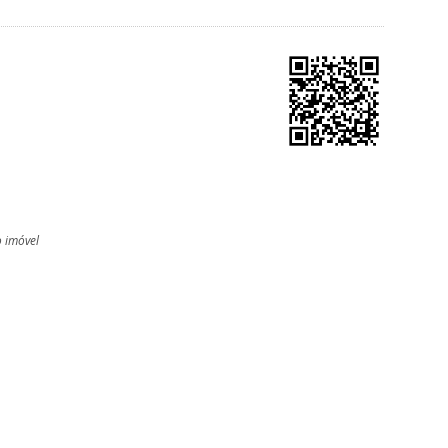
o imóvel
l