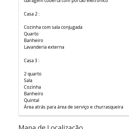
Garagem coberta com portão eletrônico
Casa 2 :
Cozinha com sala conjugada
Quarto
Banheiro
Lavanderia externa
Casa 3 :
2 quarto
Sala
Cozinha
Banheiro
Quintal
Área atrás para área de serviço e churrasqueira
Mapa de Localização