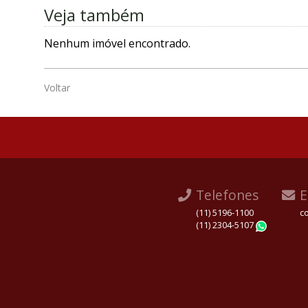
Veja também
Nenhum imóvel encontrado.
Voltar
Telefones
E
(11) 5196-1100
c
(11) 2304-5107
Whats