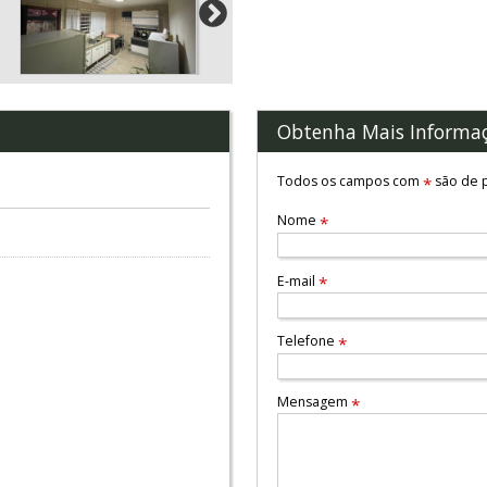
Obtenha Mais Informa
Todos os campos com
são de p
*
Nome
*
E-mail
*
Telefone
*
Mensagem
*