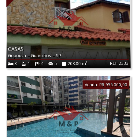
CASAS
Gopoúva
–
Guarulhos
–
SP
REF 2333
3
1
4
5
203.00 m²
Venda:
R$ 955.000,00