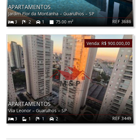
APARTAMENTOS
Jardim Flor da Montanha
–
Guarulhos
–
SP
REF 3686
3
2
1
75.00 m²
Venda:
R$ 900.000,00
APARTAMENTOS
Vila Leonor
–
Guarulhos
–
SP
REF 3449
3
1
1
2