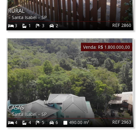
RURAL
–
Santa Isabel
–
SP
REF 2860
3
1
3
2
Venda:
R$ 1.800.000,00
CASAS
–
Santa Isabel
–
SP
REF 2963
4
4
5
6
490.00 m²