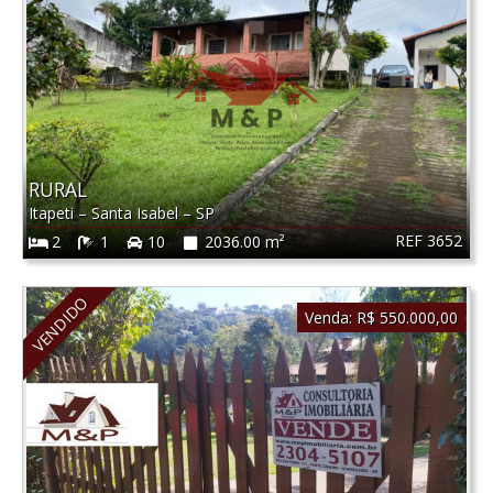
RURAL
Itapeti
–
Santa Isabel
–
SP
REF 3652
2
1
10
2036.00 m²
VENDIDO
Venda:
R$ 550.000,00