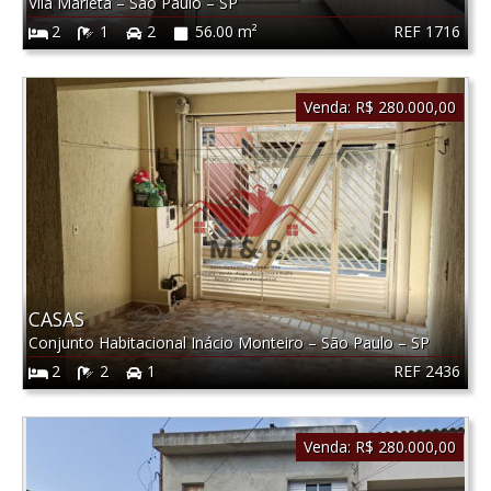
Vila Marieta
–
São Paulo
–
SP
REF 1716
2
1
2
56.00 m²
Venda:
R$ 280.000,00
CASAS
Conjunto Habitacional Inácio Monteiro
–
São Paulo
–
SP
REF 2436
2
2
1
Venda:
R$ 280.000,00