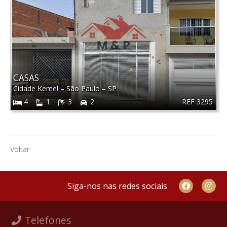
CASAS
Cidade Kemel
–
São Paulo
–
SP
REF 3295
4
1
3
2
Voltar
Siga-nos nas redes sociais
Telefones