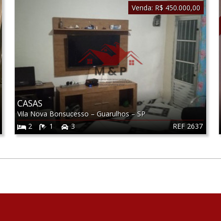
Venda:
R$ 450.000,00
CASAS
Vila Nova Bonsucesso
–
Guarulhos
–
SP
REF 2637
2
1
3