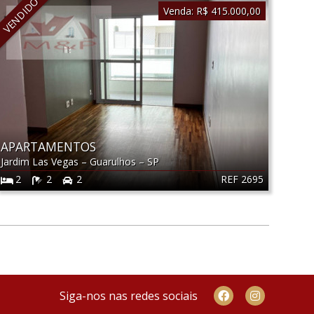
VENDIDO
Venda:
R$ 415.000,00
APARTAMENTOS
Jardim Las Vegas
–
Guarulhos
–
SP
REF 2695
2
2
2
Siga-nos nas redes sociais