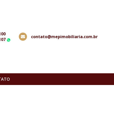
100
contato@mepimobiliaria.com.br
107
WhatsApp
TATO