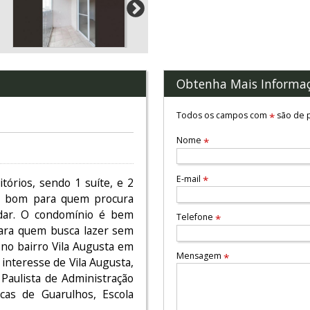
Obtenha Mais Informa
Todos os campos com
são de p
*
Nome
*
E-mail
*
órios, sendo 1 suíte, e 2
o, bom para quem procura
ndar. O condomínio é bem
Telefone
*
para quem busca lazer sem
l no bairro Vila Augusta em
Mensagem
*
interesse de Vila Augusta,
 Paulista de Administração
cas de Guarulhos, Escola