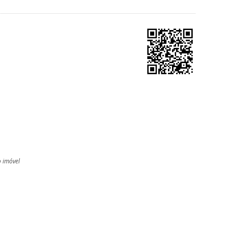
o imóvel
l