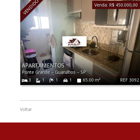
VENDIDO
Venda:
R$ 450.000,00
APARTAMENTOS
Ponte Grande
–
Guarulhos
–
SP
REF 3092
3
1
1
1
65.00 m²
Voltar