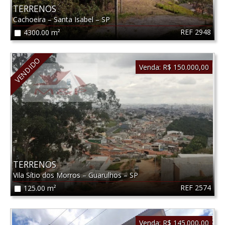
TERRENOS
Cachoeira
–
Santa Isabel
–
SP
REF 2948
4300.00 m²
VENDIDO
Venda:
R$ 150.000,00
TERRENOS
Vila Sítio dos Morros
–
Guarulhos
–
SP
REF 2574
125.00 m²
Venda:
R$ 145.000,00