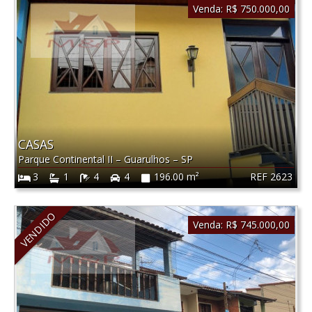
Venda:
R$ 750.000,00
CASAS
Parque Continental II
–
Guarulhos
–
SP
REF 2623
3
1
4
4
196.00 m²
VENDIDO
Venda:
R$ 745.000,00