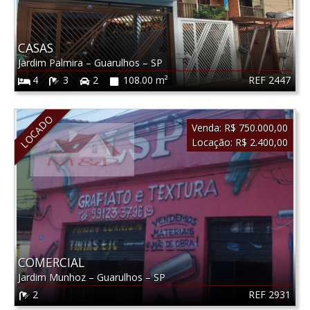
CASAS
Jardim Palmira
–
Guarulhos
–
SP
REF 2447
4
3
2
108.00 m²
LOCADO
Venda:
R$ 750.000,00
Locação:
R$ 2.400,00
COMERCIAL
Jardim Munhoz
–
Guarulhos
–
SP
REF 2931
2