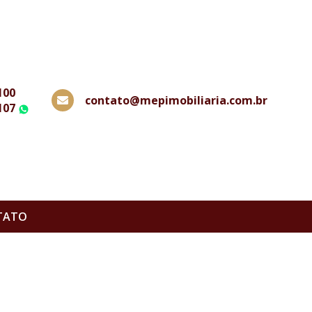
100
contato@mepimobiliaria.com.br
107
WhatsApp
TATO