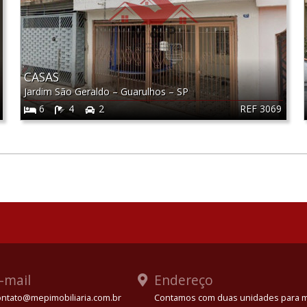
CASAS
Jardim São Geraldo
–
Guarulhos
–
SP
REF 3069
6
4
2
-mail
Endereço
ontato@mepimobiliaria.com.br
Contamos com duas unidades para 