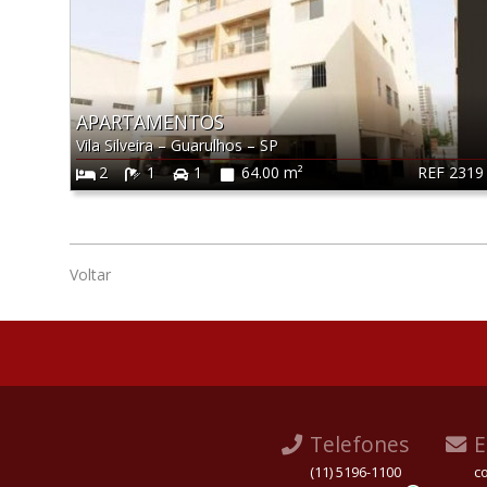
APARTAMENTOS
Vila Silveira
–
Guarulhos
–
SP
REF 2319
2
1
1
64.00 m²
Voltar
Telefones
E
(11) 5196-1100
c