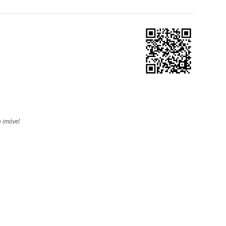
o imóvel
l