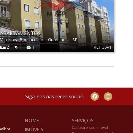
APARTAMENTOS
Vila Nova Bonsucesso
–
Guarulhos
–
SP
REF 3641
2
1
1
Siga-nos nas redes sociais
HOME
SERVIÇOS
Cadastre seu Imóvel
IMÓVEIS
melhor