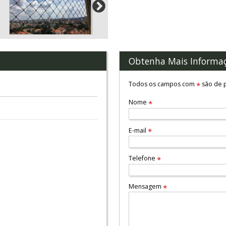
Obtenha Mais Informa
Todos os campos com
são de p
*
Nome
*
E-mail
*
Telefone
*
Mensagem
*