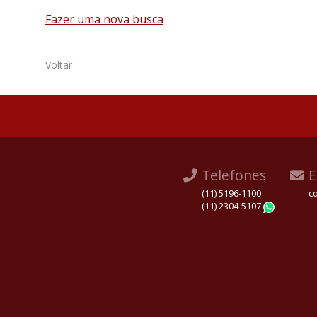
Fazer uma nova busca
Voltar
Telefones
E
(11) 5196-1100
c
(11) 2304-5107
Whats