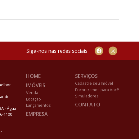
Siga-nos nas redes sociais
HOME
SERVIÇOS
Cadastre seu Imóvel
IMÓVEIS
melhor
Encontramos para Você
Venda
Simuladores
Grande
Locação
CONTATO
Lançamentos
03A - Água
EMPRESA
96-1100
br