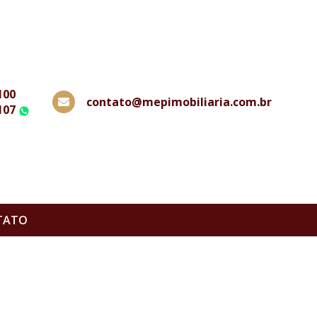
100
contato@mepimobiliaria.com.br
107
WhatsApp
TATO