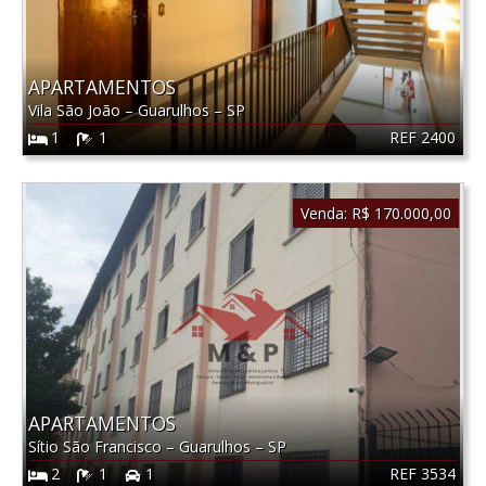
APARTAMENTOS
Vila São João
–
Guarulhos
–
SP
REF 2400
1
1
Venda:
R$ 170.000,00
APARTAMENTOS
Sítio São Francisco
–
Guarulhos
–
SP
REF 3534
2
1
1