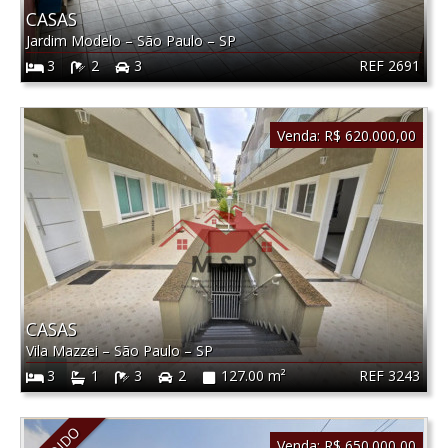
CASAS
Jardim Modelo
–
São Paulo
–
SP
REF 2691
3
2
3
Venda:
R$ 620.000,00
CASAS
Vila Mazzei
–
São Paulo
–
SP
REF 3243
3
1
3
2
127.00 m²
Venda:
R$ 650.000,00