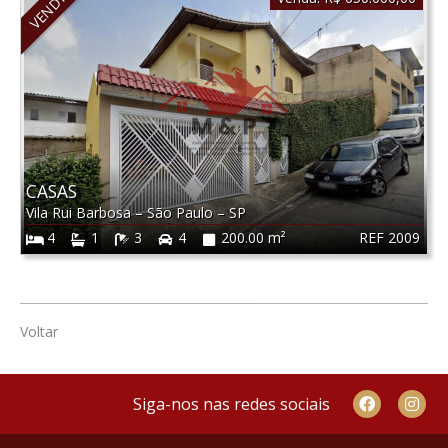
VENDIDO
CASAS
Vila Rui Barbosa
–
São Paulo
–
SP
REF 2009
4
1
3
4
200.00 m²
Voltar
Siga-nos nas redes sociais