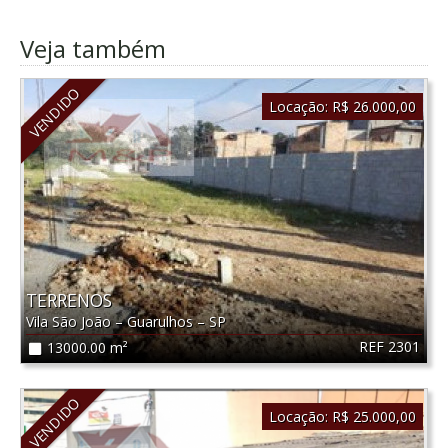
Veja também
VENDIDO
Locação:
R$ 26.000,00
TERRENOS
Vila São João
–
Guarulhos
–
SP
REF 2301
13000.00 m²
VENDIDO
Locação:
R$ 25.000,00