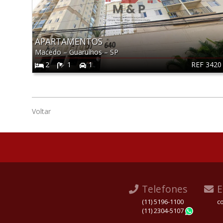
APARTAMENTOS
Macedo
–
Guarulhos
–
SP
REF 3420
2
1
1
Voltar
Telefones
E
(11) 5196-1100
c
(11) 2304-5107
Whats