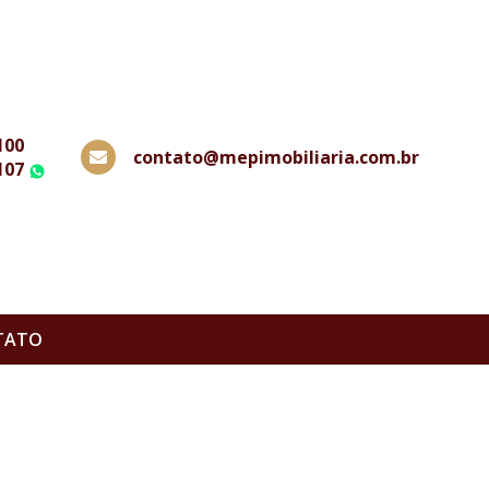
100
contato@mepimobiliaria.com.br
107
WhatsApp
TATO