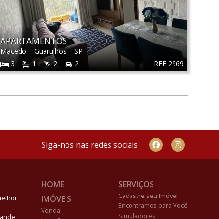
APARTAMENTOS
Macedo
–
Guarulhos
–
SP
REF 2969
3
1
2
2
Siga-nos nas redes sociais
HOME
SERVIÇOS
Cadastre seu Imóvel
IMÓVEIS
melhor
Encontramos para Você
Venda
Simuladores
Grande