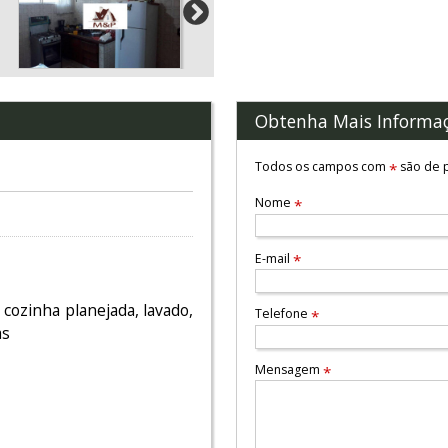
Obtenha Mais Informa
Todos os campos com
são de p
*
Nome
*
E-mail
*
, cozinha planejada, lavado,
Telefone
*
as
Mensagem
*