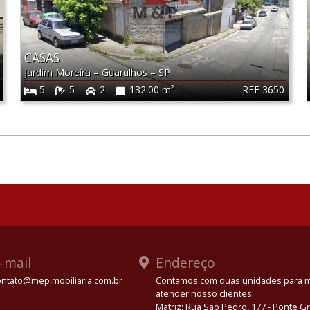
CASAS
Jardim Moreira
–
Guarulhos
–
SP
REF 3650
5
5
2
132.00 m²
-mail
Endereço
ontato@mepimobiliaria.com.br
Contamos com duas unidades para 
atender nosso clientes:
App
Matriz: Rua São Pedro, 177 - Ponte 