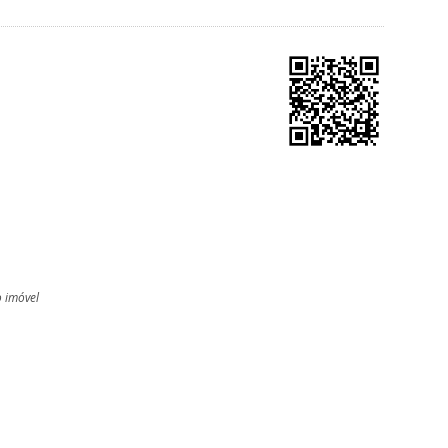
o imóvel
l