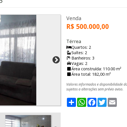
P
Venda
R$ 500.000,00
Térrea
Quartos: 2
Suítes: 2
Banheiros: 3
Vagas: 2
Área construída: 110.00 m²
Área total: 182,00 m²
Valores informados e disponibilidade d
sujeitos a alterações sem prévio aviso.
Share
WhatsApp
Facebook
Twitter
Emai