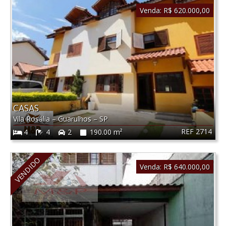
Venda:
R$ 620.000,00
CASAS
Vila Rosália
–
Guarulhos
–
SP
REF 2714
4
4
2
190.00 m²
VENDIDO
Venda:
R$ 640.000,00