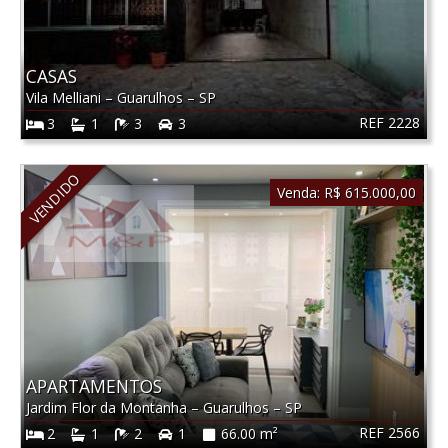
CASAS
Vila Melliani
–
Guarulhos
–
SP
REF 2228
3
1
3
3
VENDIDO
Venda:
R$ 615.000,00
APARTAMENTOS
Jardim Flor da Montanha
–
Guarulhos
–
SP
REF 2566
2
1
2
1
66.00 m²