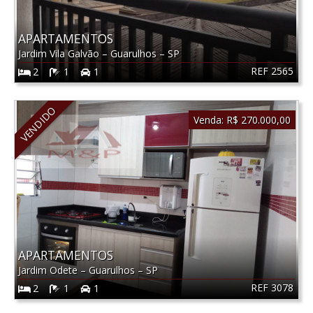
APARTAMENTOS
Jardim Vila Galvão
–
Guarulhos
–
SP
REF 2565
2
1
1
VENDIDO
Venda:
R$ 270.000,00
APARTAMENTOS
Jardim Odete
–
Guarulhos
–
SP
REF 3078
2
1
1