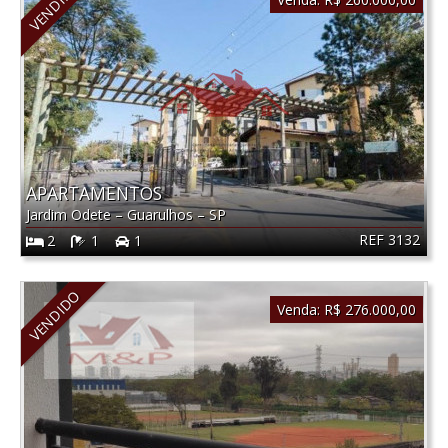
VENDIDO
APARTAMENTOS
Jardim Odete
–
Guarulhos
–
SP
REF 3132
2
1
1
VENDIDO
Venda:
R$ 276.000,00