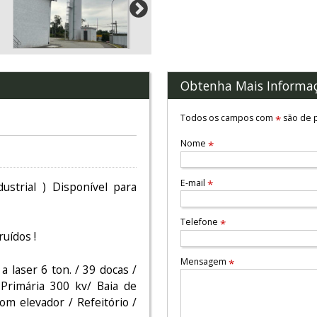
Obtenha Mais Informa
Todos os campos com
são de p
*
Nome
*
E-mail
*
ustrial ) Disponível para
Telefone
*
uídos !
Mensagem
*
a laser 6 ton. / 39 docas /
 Primária 300 kv/ Baia de
om elevador / Refeitório /