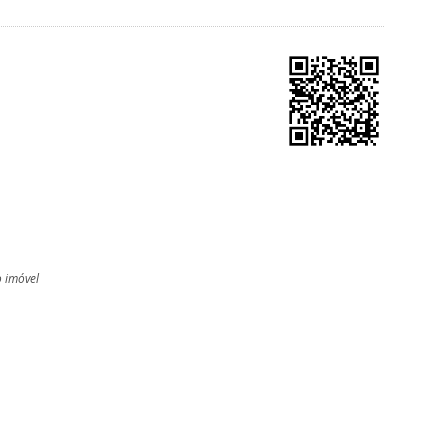
o imóvel
l