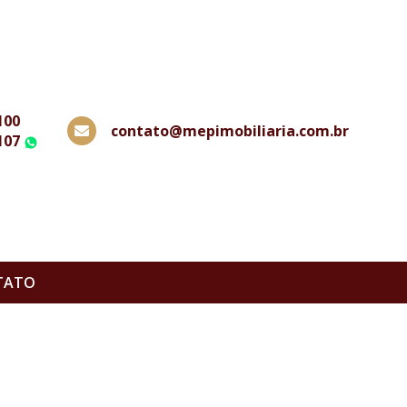
100
contato@mepimobiliaria.com.br
107
WhatsApp
TATO