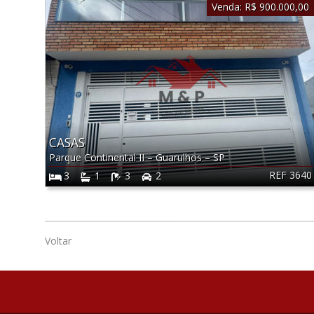
Venda:
R$ 900.000,00
CASAS
Parque Continental II
–
Guarulhos
–
SP
REF 3640
3
1
3
2
Voltar