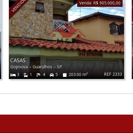
VENDIDO
Venda:
R$ 905.000,00
CASAS
Gopoúva
–
Guarulhos
–
SP
REF 2333
3
1
4
5
203.00 m²