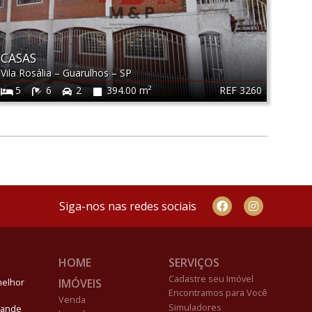
CASAS
Vila Rosália
–
Guarulhos
–
SP
REF 3260
5
6
2
394.00 m²
Siga-nos nas redes sociais
HOME
SERVIÇOS
Cadastre seu Imóvel
IMÓVEIS
melhor
Encontramos para Você
Venda
Simuladores
Grande