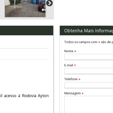
Obtenha Mais Informa
Todos os campos com
são de p
*
Nome
*
E-mail
*
Telefone
*
Mensagem
*
cil acesso à Rodovia Ayton