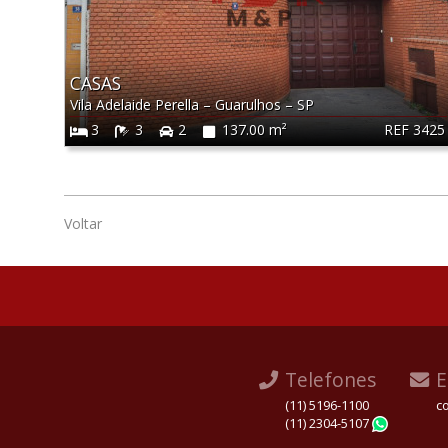
CASAS
Vila Adelaide Perella
–
Guarulhos
–
SP
REF 3425
3
3
2
137.00 m²
Voltar
Telefones
E
(11) 5196-1100
c
(11) 2304-5107
Whats