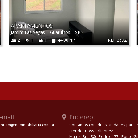
APARTAMENTOS
Jardim Las Vegas
–
Guarulhos
–
SP
REF 2592
2
1
1
44.00 m²
-mail
Endereço
ontato@mepimobiliaria.com.br
Contamos com duas unidades para 
atender nosso clientes:
App
Matriz: Rua São Pedro, 177 - Ponte 