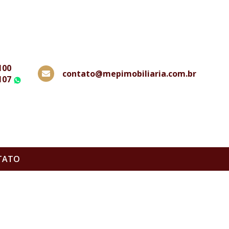
100
contato@mepimobiliaria.com.br
107
WhatsApp
TATO