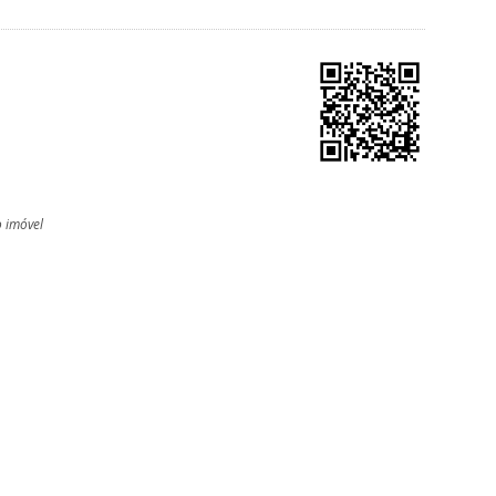
o imóvel
l