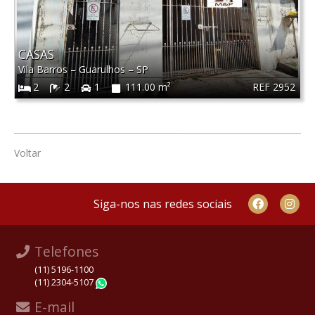
CASAS
Vila Barros
–
Guarulhos
–
SP
REF 2952
2
2
1
111.00 m²
Voltar
Siga-nos nas redes sociais
Telefones
(11) 5196-1100
(11) 2304-5107
WhatsApp
E-mail