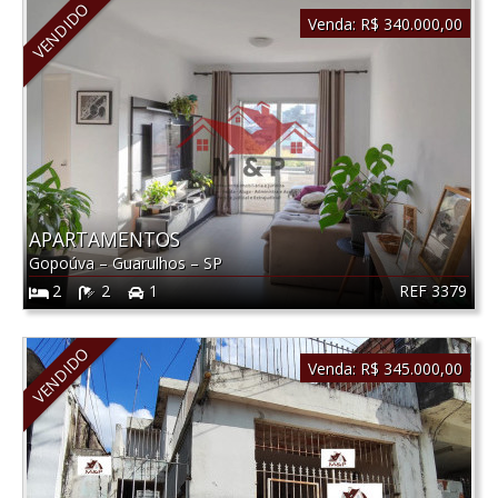
VENDIDO
Venda:
R$ 340.000,00
APARTAMENTOS
Gopoúva
–
Guarulhos
–
SP
REF 3379
2
2
1
VENDIDO
Venda:
R$ 345.000,00