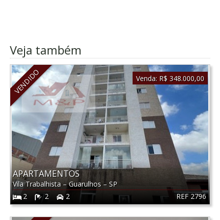
Veja também
VENDIDO
Venda:
R$ 348.000,00
APARTAMENTOS
Vila Trabalhista
–
Guarulhos
–
SP
REF 2796
2
2
2