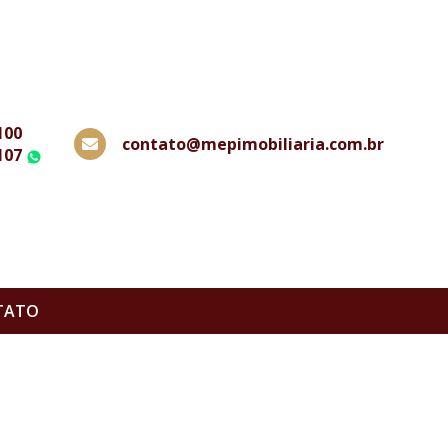
100
contato@mepimobiliaria.com.br
107
WhatsApp
TATO