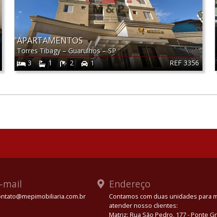
APARTAMENTOS
Torres Tibagy
–
Guarulhos
–
SP
REF 3356
3
1
2
1
-mail
Endereço
ontato@mepimobiliaria.com.br
Contamos com duas unidades para 
atender nosso clientes:
App
Matriz: Rua São Pedro, 177 - Ponte 