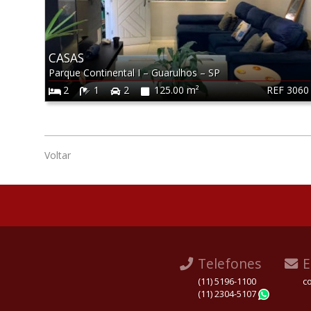
CASAS
Parque Continental I
–
Guarulhos
–
SP
REF 3060
2
1
2
125.00 m²
Voltar
Telefones
E
(11) 5196-1100
c
(11) 2304-5107
Whats