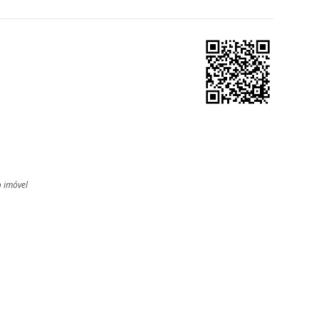
o imóvel
l