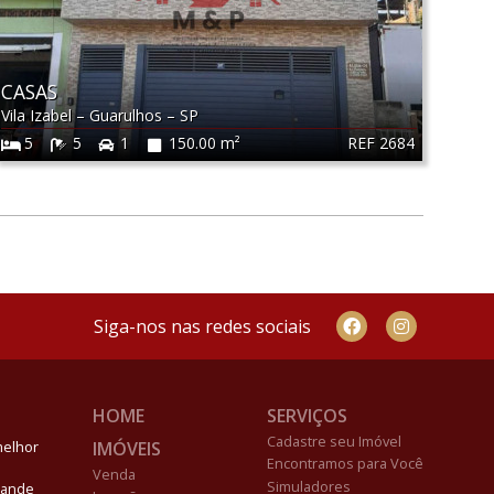
CASAS
Vila Izabel
–
Guarulhos
–
SP
REF 2684
5
5
1
150.00 m²
Siga-nos nas redes sociais
HOME
SERVIÇOS
Cadastre seu Imóvel
IMÓVEIS
melhor
Encontramos para Você
Venda
Simuladores
Grande