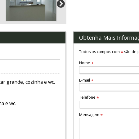
Obtenha Mais Informa
Todos os campos com
são de p
*
Nome
*
E-mail
*
tar grande, cozinha e wc.
Telefone
*
ha e wc.
Mensagem
*