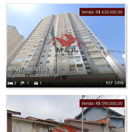
Venda:
R$ 620.000,00
APARTAMENTOS
Gopoúva
–
Guarulhos
–
SP
REF 3498
3
1
1
Venda:
R$ 590.000,00