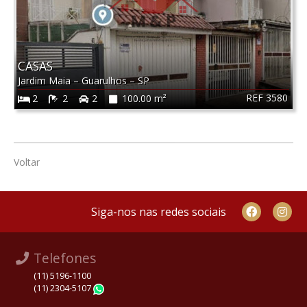
CASAS
Jardim Maia
–
Guarulhos
–
SP
REF 3580
2
2
2
100.00 m²
Voltar
Siga-nos nas redes sociais
Telefones
(11) 5196-1100
(11) 2304-5107
WhatsApp