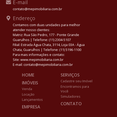
E-mail
contato@mepimobiliaria.com.br
Endereço
Contamos com duas unidades para melhor
atender nosso clientes:
Matriz: Rua São Pedro, 177 - Ponte Grande
Guarulhos | Telefone: (11) 2304-5107
Filial: Estrada Água Chata, 3114, Loja 03A - Água
Chata, Guarulhos | Telefone: (11) 5196-1100
Para mais informações e contato:
Site: www.mepimobiliaria.com.br
E-mail: contato@mepimobiliaria.com.br
HOME
SERVIÇOS
Cadastre seu Imóvel
IMÓVEIS
Encontramos para
Venda
Você
Locação
Simuladores
Lançamentos
CONTATO
EMPRESA