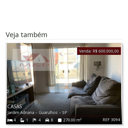
Veja também
Venda:
R$ 600.000,00
CASAS
Jardim Adriana
–
Guarulhos
–
SP
REF 3094
4
1
4
8
270.00 m²