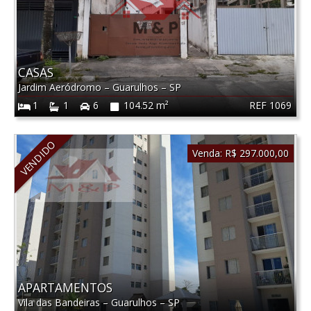
CASAS
Jardim Aeródromo
–
Guarulhos
–
SP
REF 1069
1
1
6
104.52 m²
VENDIDO
Venda:
R$ 297.000,00
APARTAMENTOS
Vila das Bandeiras
–
Guarulhos
–
SP