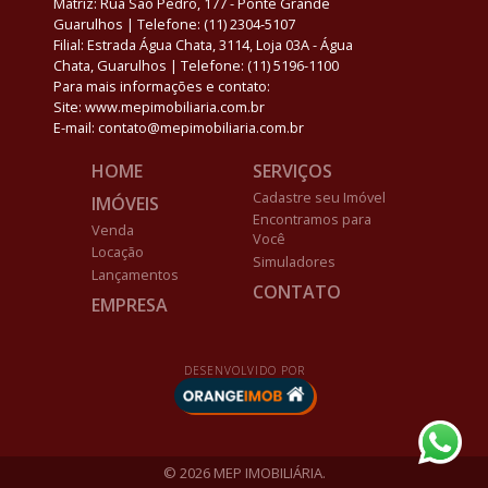
Matriz: Rua São Pedro, 177 - Ponte Grande
Guarulhos | Telefone: (11) 2304-5107
Filial: Estrada Água Chata, 3114, Loja 03A - Água
Chata, Guarulhos | Telefone: (11) 5196-1100
Para mais informações e contato:
Site: www.mepimobiliaria.com.br
E-mail: contato@mepimobiliaria.com.br
HOME
SERVIÇOS
Cadastre seu Imóvel
IMÓVEIS
Encontramos para
Venda
Você
Locação
Simuladores
Lançamentos
CONTATO
EMPRESA
DESENVOLVIDO POR
© 2026 MEP IMOBILIÁRIA.