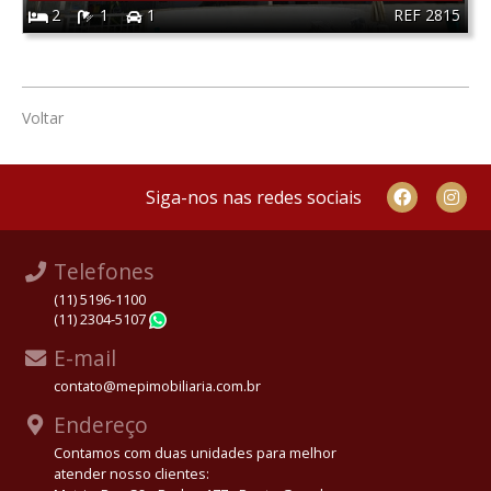
REF 2815
2
1
1
Voltar
Siga-nos nas redes sociais
Telefones
(11) 5196-1100
(11) 2304-5107
WhatsApp
E-mail
contato@mepimobiliaria.com.br
Endereço
Contamos com duas unidades para melhor
atender nosso clientes: