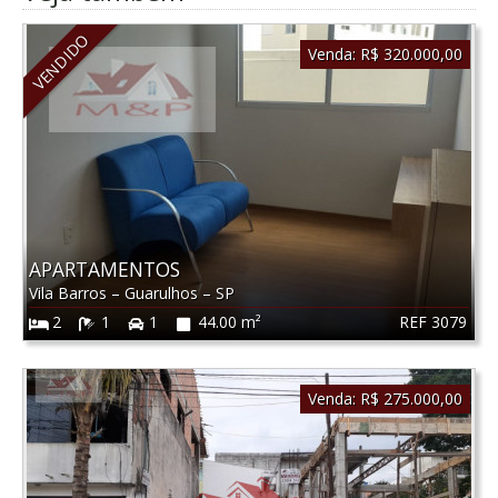
VENDIDO
Venda:
R$ 320.000,00
APARTAMENTOS
Vila Barros
–
Guarulhos
–
SP
REF 3079
2
1
1
44.00 m²
Venda:
R$ 275.000,00