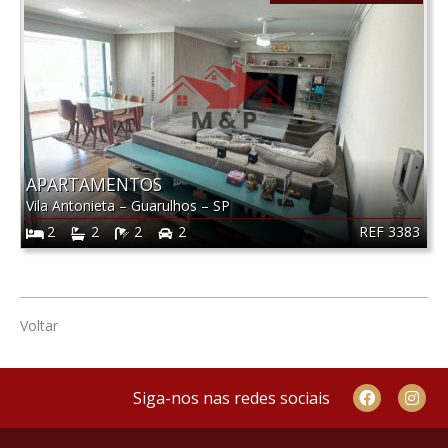
APARTAMENTOS
Vila Antonieta
–
Guarulhos
–
SP
REF 3383
2
2
2
2
Voltar
Siga-nos nas redes sociais