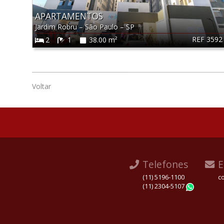
APARTAMENTOS
Jardim Robru
–
São Paulo
–
SP
REF 3592
2
1
38.00 m²
Voltar
Telefones
E
(11) 5196-1100
c
(11) 2304-5107
Whats