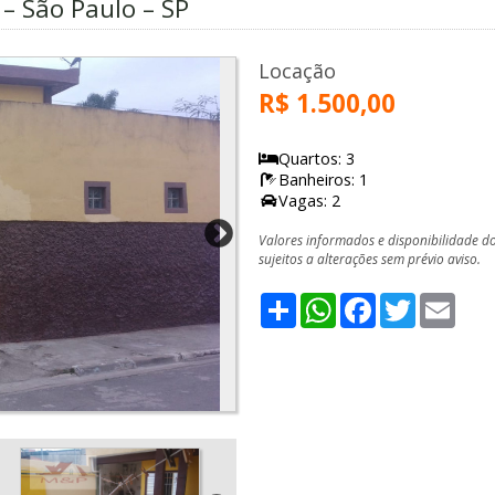
 – São Paulo – SP
Locação
R$ 1.500,00
Quartos: 3
Banheiros: 1
Vagas: 2
Valores informados e disponibilidade d
sujeitos a alterações sem prévio aviso.
Share
WhatsApp
Facebook
Twitter
Emai