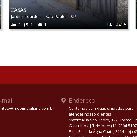
CASAS
Jardim Lourdes
–
São Paulo
–
SP
REF 3214
2
1
1
-mail
Endereço
ontato@mepimobiliaria.com.br
Contamos com duas unidades para 
atender nosso clientes:
App
Matriz: Rua São Pedro, 177 - Ponte 
Guarulhos | Telefone: (11) 2304-5107
Filial: Estrada Água Chata, 3114, Loja 