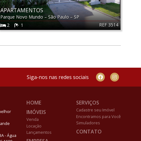
APARTAMENTOS
Parque Novo Mundo
–
São Paulo
–
SP
REF 3514
2
1
Siga-nos nas redes sociais
HOME
SERVIÇOS
Cadastre seu Imóvel
IMÓVEIS
melhor
Encontramos para Você
Venda
Simuladores
Grande
Locação
CONTATO
Lançamentos
03A - Água