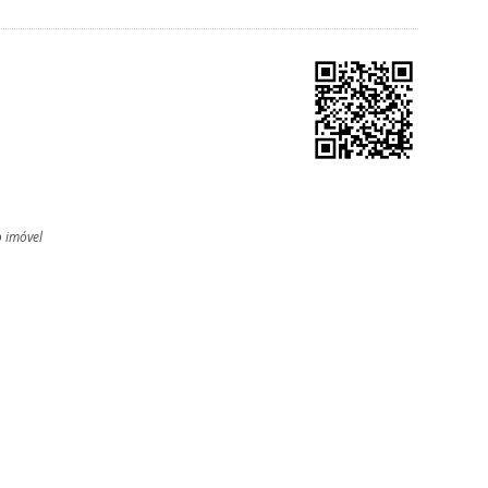
o imóvel
l