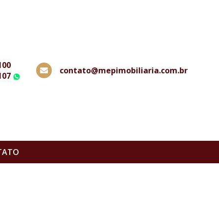
100
contato@mepimobiliaria.com.br
107
WhatsApp
TATO