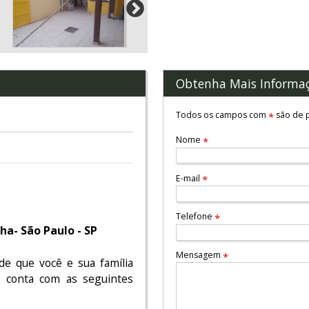
Obtenha Mais Informa
Todos os campos com
são de p
*
Nome
*
E-mail
*
Telefone
*
a- São Paulo - SP
Mensagem
*
de que você e sua família
e conta com as seguintes