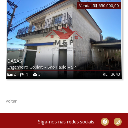
Venda:
R$ 650.000,00
CASAS
Engenheiro Goulart
–
São Paulo
–
SP
REF 3643
2
1
3
Voltar
Siga-nos nas redes sociais