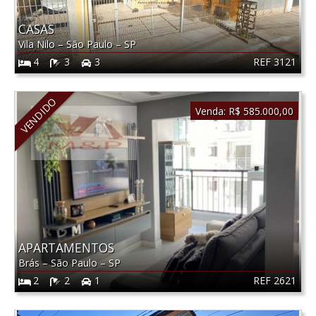
CASAS
Vila Nilo
–
São Paulo
–
SP
REF 3121
4
3
3
VENDIDO
Venda:
R$ 585.000,00
APARTAMENTOS
Brás
–
São Paulo
–
SP
REF 2621
2
2
1