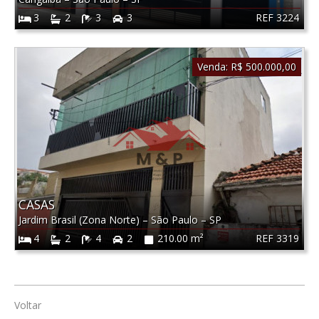
REF 3224
3
2
3
3
Venda:
R$ 500.000,00
CASAS
Jardim Brasil (Zona Norte)
–
São Paulo
–
SP
REF 3319
4
2
4
2
210.00 m²
Voltar