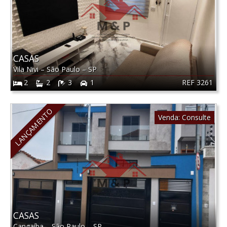
CASAS
Vila Nivi
–
São Paulo
–
SP
REF 3261
2
2
3
1
LANÇAMENTO
Venda:
Consulte
CASAS
Cangaíba
–
São Paulo
–
SP