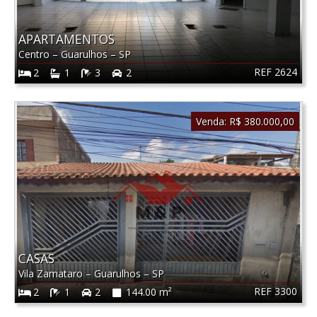
APARTAMENTOS
Centro
–
Guarulhos
–
SP
REF 2624
2
1
3
2
Venda:
R$ 380.000,00
CASAS
Vila Zamataro
–
Guarulhos
–
SP
REF 3300
2
1
2
144.00 m²