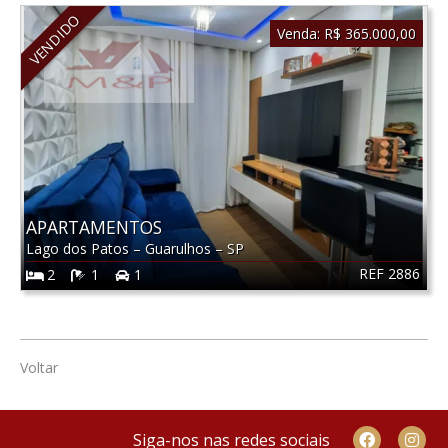
VENDIDO
Venda:
R$ 365.000,00
APARTAMENTOS
Lago dos Patos
–
Guarulhos
–
SP
REF 2886
2
1
1
Voltar
Siga-nos nas redes sociais