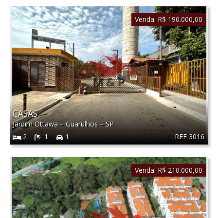
Venda:
R$ 190.000,00
CASAS
Jardim Ottawa
–
Guarulhos
–
SP
REF 3016
2
1
1
Venda:
R$ 210.000,00