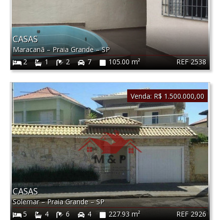
CASAS
Maracanã
–
Praia Grande
–
SP
REF 2538
2
1
2
7
105.00 m²
Venda:
R$ 1.500.000,00
CASAS
Solemar
–
Praia Grande
–
SP
REF 2926
5
4
6
4
227.93 m²