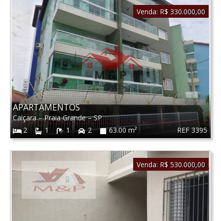
Venda:
R$ 330.000,00
APARTAMENTOS
Caiçara
–
Praia Grande
–
SP
REF 3395
2
1
1
2
63.00 m²
Venda:
R$ 530.000,00