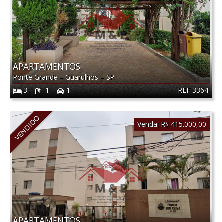
APARTAMENTOS
Ponte Grande
–
Guarulhos
–
SP
REF 3364
3
1
1
VENDIDO
Venda:
R$ 415.000,00
APARTAMENTOS