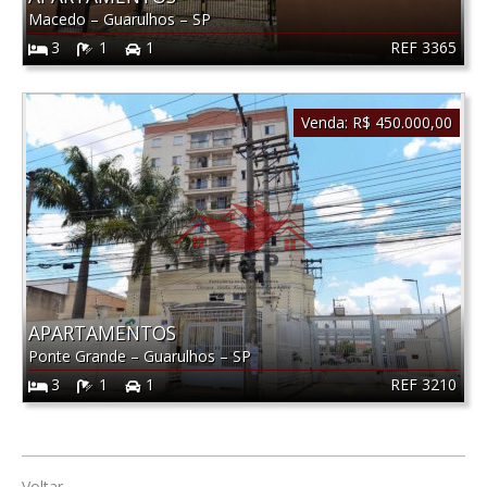
Macedo
–
Guarulhos
–
SP
REF 3365
3
1
1
Venda:
R$ 450.000,00
APARTAMENTOS
Ponte Grande
–
Guarulhos
–
SP
REF 3210
3
1
1
Voltar