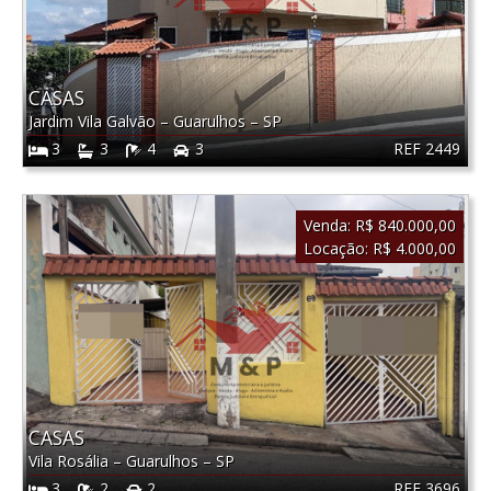
CASAS
Jardim Vila Galvão
–
Guarulhos
–
SP
REF 2449
3
3
4
3
Venda:
R$ 840.000,00
Locação:
R$ 4.000,00
CASAS
Vila Rosália
–
Guarulhos
–
SP
REF 3696
3
2
2