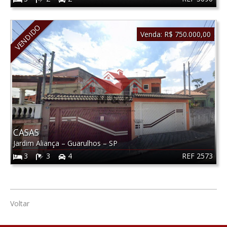
VENDIDO
Venda:
R$ 750.000,00
CASAS
Jardim Aliança
–
Guarulhos
–
SP
REF 2573
3
3
4
Voltar