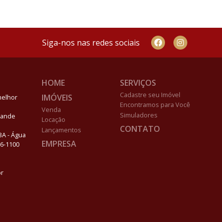
Siga-nos nas redes sociais
HOME
SERVIÇOS
Cadastre seu Imóvel
IMÓVEIS
melhor
Encontramos para Você
Venda
Simuladores
Grande
Locação
CONTATO
Lançamentos
03A - Água
EMPRESA
96-1100
br