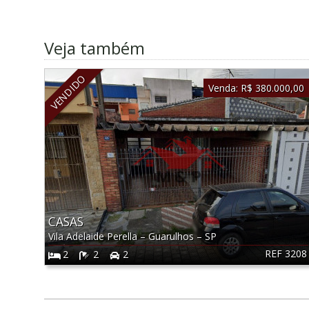
Veja também
VENDIDO
Venda:
R$ 380.000,00
CASAS
Vila Adelaide Perella
–
Guarulhos
–
SP
REF 3208
2
2
2