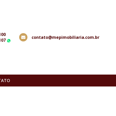
100
contato@mepimobiliaria.com.br
107
WhatsApp
TATO