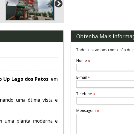
Obtenha Mais Informa
Todos os campos com
são de p
*
Nome
*
E-mail
*
o Up Lago dos Patos
, em
Telefone
*
nando uma ótima vista e
Mensagem
*
om uma planta moderna e