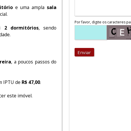
tório
e uma ampla
sala
ial.
Por favor, digite os caracteres pa
i 2 dormitórios
, sendo
dade.
Enviar
reira
, a poucos passos do
om IPTU de
R$ 47,00
.
er este imóvel.