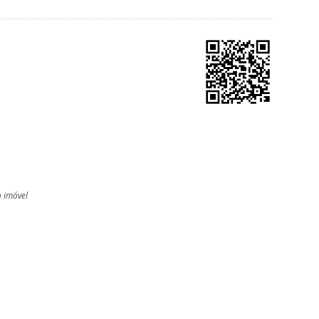
o imóvel
l