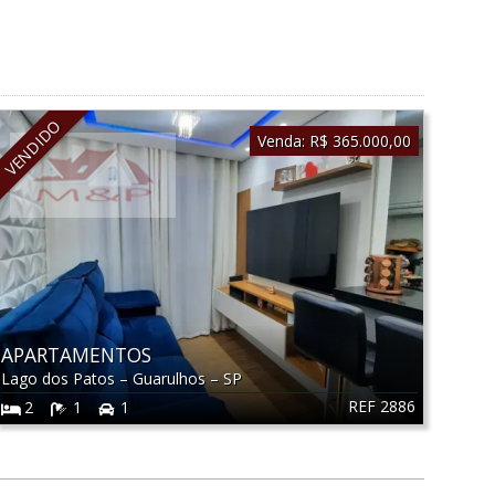
VENDIDO
Venda:
R$ 365.000,00
APARTAMENTOS
Lago dos Patos
–
Guarulhos
–
SP
REF 2886
2
1
1