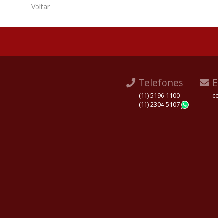
Voltar
Telefones
E
(11) 5196-1100
c
(11) 2304-5107
Whats