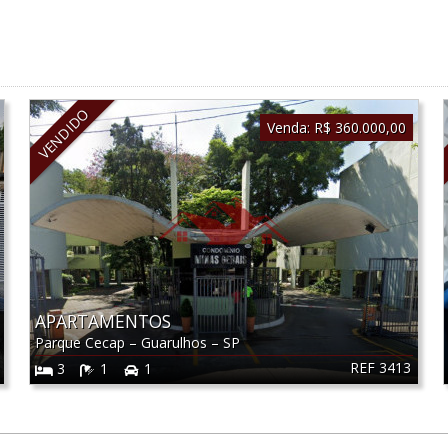
VENDIDO
Venda:
R$ 360.000,00
APARTAMENTOS
Parque Cecap
–
Guarulhos
–
SP
REF 3413
3
1
1