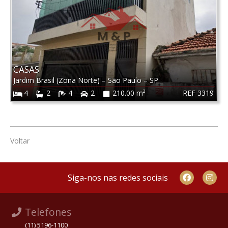
CASAS
Jardim Brasil (Zona Norte)
–
São Paulo
–
SP
REF 3319
4
2
4
2
210.00 m²
Voltar
Siga-nos nas redes sociais
Telefones
(11) 5196-1100