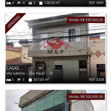
REF 3691
3
4
3
128.00 m²
VENDIDO
Venda:
R$ 530.000,00
CASAS
Vila Sabrina
–
São Paulo
–
SP
REF 3258
5
5
207.00 m²
Venda:
R$ 500.000,00