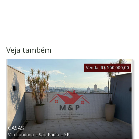
Veja também
Venda:
R$ 550.000,00
CASAS
Vila Londrina
–
São Paulo
–
SP