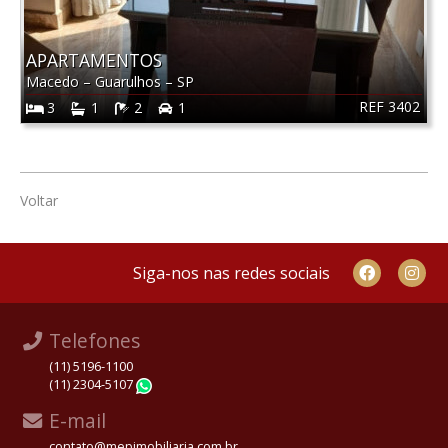
APARTAMENTOS
Macedo
–
Guarulhos
–
SP
REF 3402
3
1
2
1
Voltar
Siga-nos nas redes sociais
Telefones
(11) 5196-1100
(11) 2304-5107
WhatsApp
E-mail
contato@mepimobiliaria.com.br