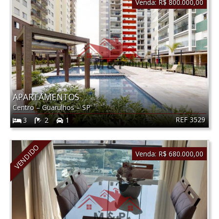
Venda:
R$ 800.000,00
APARTAMENTOS
Centro
–
Guarulhos
–
SP
REF 3529
3
2
1
VENDIDO
Venda:
R$ 680.000,00