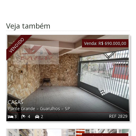
Veja também
VENDIDO
Venda:
R$ 690.000,00
CASAS
Ponte Grande
–
Guarulhos
–
SP
REF 2829
3
4
2