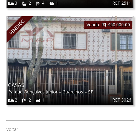
REF 2511
3
2
4
1
VENDIDO
Venda:
R$ 450.000,00
CASAS
Parque Gonçalves Junior
–
Guarulhos
–
SP
REF 3026
2
2
1
Voltar