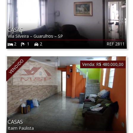
CASAS
Vila Silveira
–
Guarulhos
–
SP
REF 2811
2
1
2
VENDIDO
Venda:
R$ 480.000,00
CASAS
Itaim Paulista