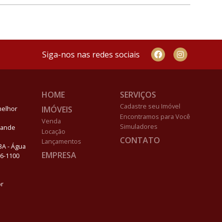
Siga-nos nas redes sociais
HOME
SERVIÇOS
Cadastre seu Imóvel
IMÓVEIS
melhor
Encontramos para Você
Venda
Simuladores
Grande
Locação
CONTATO
Lançamentos
03A - Água
EMPRESA
96-1100
br