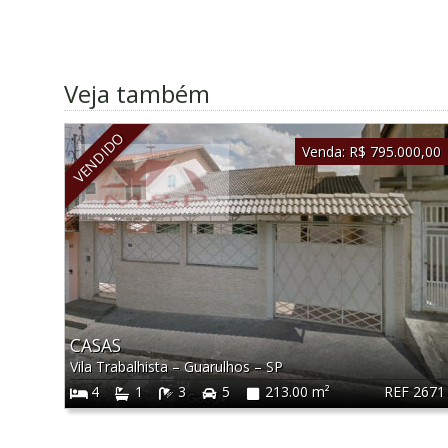
Veja também
VENDIDO
Venda:
R$ 795.000,00
CASAS
Vila Trabalhista
–
Guarulhos
–
SP
REF 2671
4
1
3
5
213.00 m²