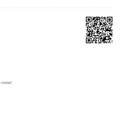
o imóvel
l