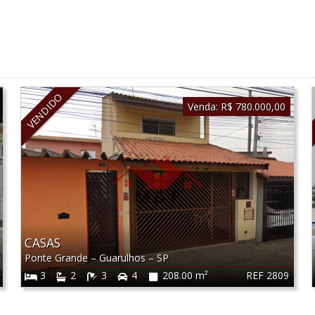
VENDIDO
Venda:
R$ 780.000,00
CASAS
Ponte Grande
–
Guarulhos
–
SP
REF 2809
3
2
3
4
208.00 m²