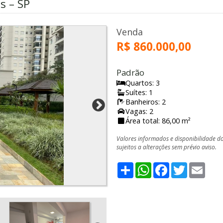
s – SP
Venda
R$ 860.000,00
Padrão
Quartos: 3
Suítes: 1
Banheiros: 2
Vagas: 2
Área total: 86,00 m²
Valores informados e disponibilidade d
sujeitos a alterações sem prévio aviso.
Share
WhatsApp
Facebook
Twitter
Emai