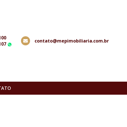
100
contato@mepimobiliaria.com.br
107
WhatsApp
TATO