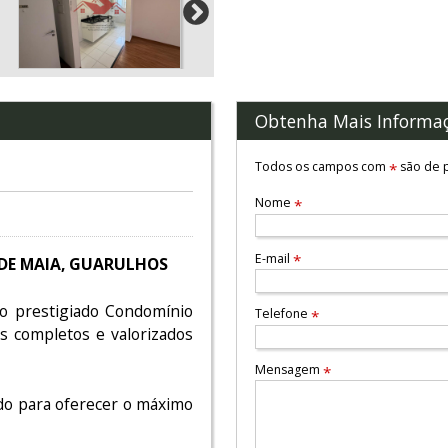
Obtenha Mais Informa
Todos os campos com
são de p
*
Nome
*
E-mail
*
ADE MAIA, GUARULHOS
no prestigiado Condomínio
Telefone
*
s completos e valorizados
Mensagem
*
do para oferecer o máximo