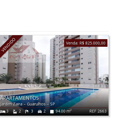
VENDIDO
Venda:
R$ 825.000,00
APARTAMENTOS
Jardim Zaira
–
Guarulhos
–
SP
REF 2663
3
2
3
2
94.00 m²