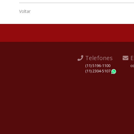
Voltar
Telefones
E
(11) 5196-1100
c
(11) 2304-5107
Whats