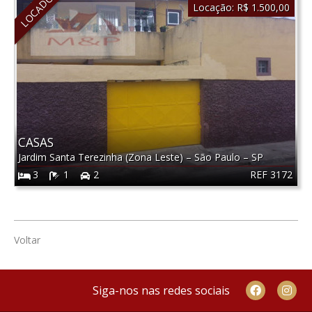
LOCADO
Locação:
R$ 1.500,00
CASAS
Jardim Santa Terezinha (Zona Leste)
–
São Paulo
–
SP
REF 3172
3
1
2
Voltar
Siga-nos nas redes sociais