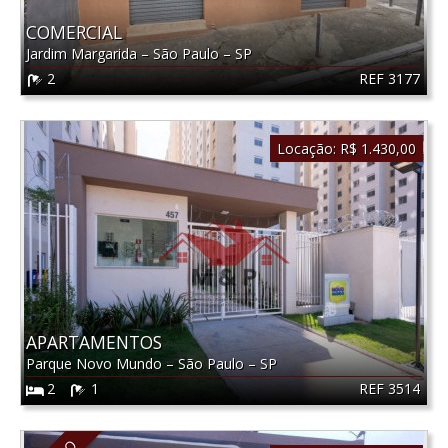
COMERCIAL
Jardim Margarida
–
São Paulo
–
SP
REF 3177
2
Locação:
R$ 1.430,00
APARTAMENTOS
Parque Novo Mundo
–
São Paulo
–
SP
REF 3514
2
1